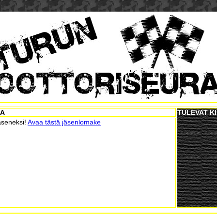
RA
TULEVAT K
jäseneksi!
Avaa tästä jäsenlomake